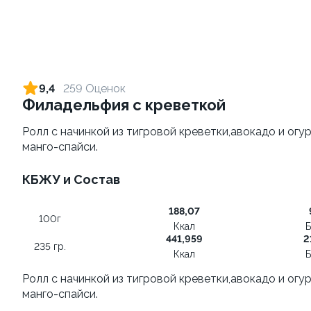
Филадельфия с креветкой
Креветка Чиз
235 гр.
250 г / 6 шт
670 ₽
730 ₽
9,4
259 Оценок
Филадельфия с креветкой
10.0
10.0
Ролл с начинкой из тигровой креветки,авокадо и о
манго-спайси.
КБЖУ и Состав
188,07
100г
Ккал
Б
Темпура с тартаром из
BESTик
441,959
2
235 гр.
креветки
1300 г.
Ккал
Б
300 гр.
Ролл с начинкой из тигровой креветки,авокадо и о
манго-спайси.
590 ₽
2 990 ₽