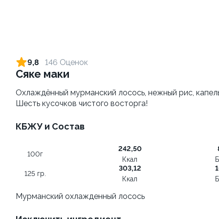
Креветка Чиз
Темпура с тартаром из
креветки
250 г / 6 шт
300 гр.
9,8
146 Оценок
670 ₽
590 ₽
Сяке маки
Охлаждённый мурманский лосось, нежный рис, капельк
9.7
10.0
Шесть кусочков чистого восторга!
КБЖУ и Состав
242,50
100г
Ккал
Б
Филадельфия с креветкой
303,12
1
125 гр.
BESTик
235 гр.
Ккал
Б
1300 г.
Мурманский охлажденный лосось
730 ₽
2 990 ₽