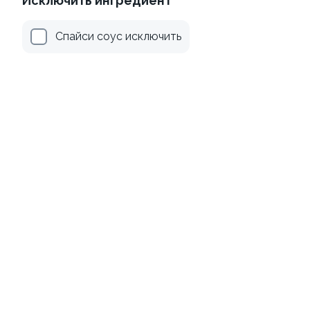
Исключить ингредиент
Спайси соус исключить
9.9
9.7
Запеченный ролл с
Жаренный с хрустящей
гребешком
креветкой
250 гр.
260 гр.
650 ₽
520 ₽
9.1
10