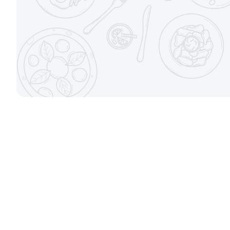
Креветка Чиз
Темпура с 
250 г / 6 шт
300 гр.
670 ₽
9.9
9.7
Запеченный ролл с гребешком
Жаренный с
250 гр.
260 гр.