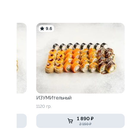
9.6
ИЗУМИтельный
1120 гр.
1 890 ₽
2 150 ₽