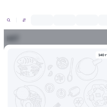
HIT
10.0
10.0
140 г