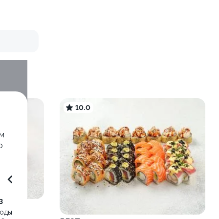
10.0
ом
о
3
воды