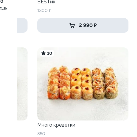
30
BESTик
воды
1300 г.
2 990 ₽
10
шкой
Много креветки
860 г.