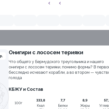
Онигири с лососем терияки
9.7
р.
Что общего у Бермудского треугольника и нашего
онигири с лососем терияки, помимо формы? В перв
бесследно исчезают корабли, а во втором — чувств
голода
КБЖУ и Состав
333,8
7,7
8,9
57,
Филадельфия с креветкой
100г
Ккал
Белки
Жиры
Угле