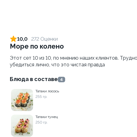
Филадельфия с креветкой
Креветка Чиз
235 гр.
250 г / 6 шт
670 ₽
730 ₽
10,0
272 Оценки
Море по колено
10.0
10.0
Этот сет 10 из 10, по мнению наших клиентов. Трудно
убедиться лично, что это чистая правда
Блюда в составе
4
Татаки лосось
255 гр.
Темпура с тартаром из
BESTик
креветки
1300 г.
Татаки тунец
300 гр.
250 гр.
590 ₽
2 990 ₽