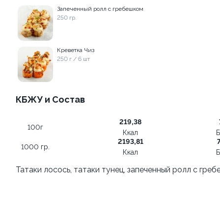
Запеченный ролл с гребешком
250 гр.
9.8
9.9
Креветка Чиз
250 г / 6 шт
КБЖУ и Состав
Жаренный с хрустящей
Запеченный ролл с
креветкой
гребешком
219,38
260 гр.
250 гр.
100г
Ккал
Б
2193,81
1000 гр.
520 ₽
650 ₽
Ккал
Б
Татаки лосось, татаки тунец, запеченный ролл с греб
9.2
9.9