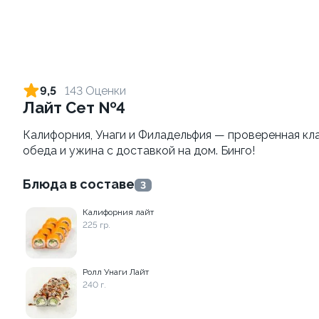
Филадельфия с креветкой
Креветка Чиз
235 гр.
250 г / 6 шт
670 ₽
730 ₽
9,5
143 Оценки
Лайт Сет №4
10.0
10.0
Калифорния, Унаги и Филадельфия — проверенная кл
обеда и ужина с доставкой на дом. Бинго!
Блюда в составе
3
Калифорния лайт
225 гр.
Темпура с тартаром из
BESTик
креветки
1300 г.
Ролл Унаги Лайт
300 гр.
240 г.
590 ₽
2 990 ₽