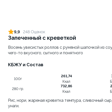
Креветка Чиз
Темпура с тартаром из
креветки
250 г / 6 шт
300 гр.
9,9
248 Оценок
670 ₽
590 ₽
Запеченный с креветкой
Восемь увесистых роллов с румяной шапочкой из соу
9.7
10.0
чего-то вкусного, сытного и понятного
КБЖУ и Состав
261,74
100г
Ккал
Б
Филадельфия с креветкой
732,86
2
280 гр.
BESTик
235 гр.
Ккал
Б
1300 г.
Рис, нори, жареная креветка темпура, сливочный сыр,
унаги.
730 ₽
2 990 ₽