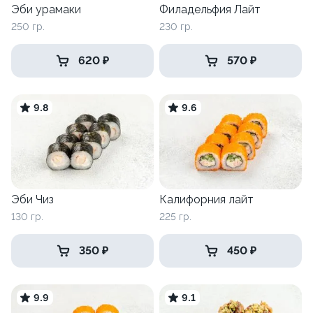
Эби урамаки
Филадельфия Лайт
250 гр.
230 гр.
620 ₽
570 ₽
9.8
9.6
Эби Чиз
Калифорния лайт
130 гр.
225 гр.
350 ₽
450 ₽
9.9
9.1