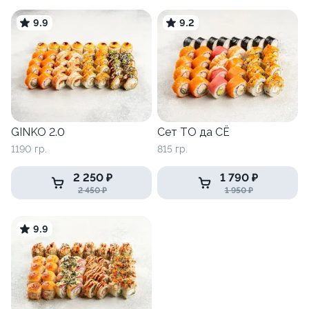
9.9
9.2
GINKO 2.0
Сет ТО да СЁ
1190 гр.
815 гр.
2 250 ₽
1 790 ₽
2 450 ₽
1 950 ₽
9.9