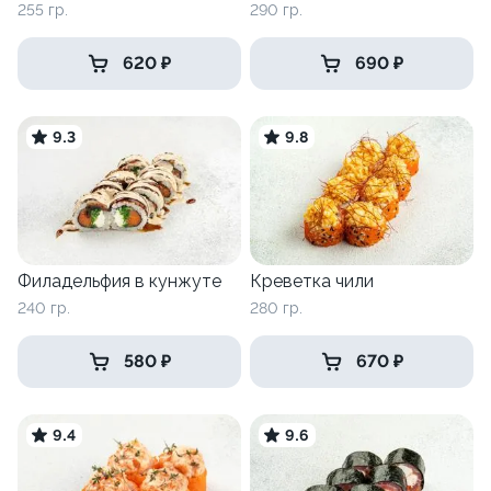
255 гр.
290 гр.
620 ₽
690 ₽
9.3
9.8
Филадельфия в кунжуте
Креветка чили
240 гр.
280 гр.
580 ₽
670 ₽
9.4
9.6