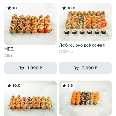
10
10.0
Любись оно всё конем!
МЁД
1500 гр.
735 г.
1 990 ₽
3 090 ₽
10.0
9.5