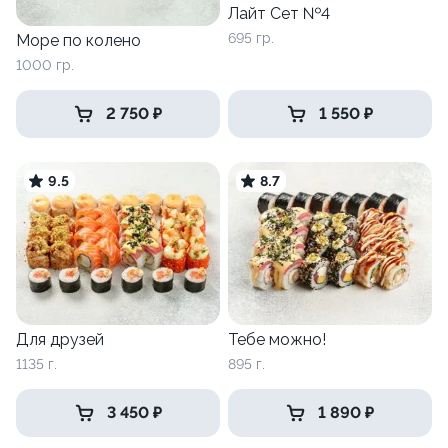
Лайт Сет №4
695 гр.
Море по колено
1000 гр.
2 750 ₽
1 550 ₽
9.5
8.7
Для друзей
Тебе можно!
1135 г.
895 г.
3 450 ₽
1 890 ₽