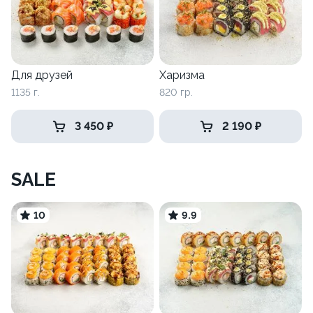
Для друзей
Харизма
1135 г.
820 гр.
3 450 ₽
2 190 ₽
SALE
10
9.9