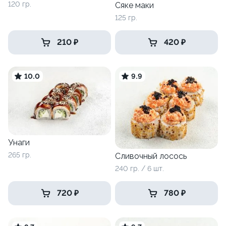
120 гр.
Сяке маки
125 гр.
210 ₽
420 ₽
10.0
9.9
Унаги
265 гр.
Сливочный лосось
240 гр. / 6 шт.
720 ₽
780 ₽