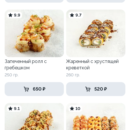
9.9
9.7
Запеченный ролл с
Жаренный с хрустящей
гребешком
креветкой
250 гр.
260 гр.
650 ₽
520 ₽
9.1
10