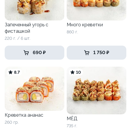
Запеченный угорь с
Много креветки
фисташкой
860 г.
220 г. / 6 шт.
690 ₽
1 750 ₽
8.7
10
Креветка ананас
МЁД
260 гр.
735 г.