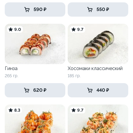
590 ₽
550 ₽
9.0
9.7
Гинза
Хосомаки классический
265 гр.
185 гр.
620 ₽
440 ₽
8.3
9.7