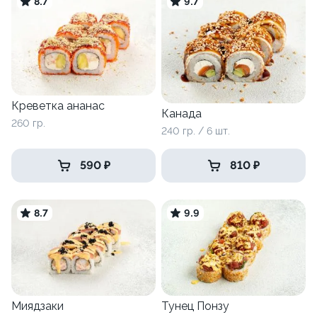
8.7
9.7
Креветка ананас
Канада
260 гр.
240 гр. / 6 шт.
590 ₽
810 ₽
8.7
9.9
Миядзаки
Тунец Понзу