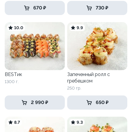
670 ₽
730 ₽
10.0
9.9
BESTик
Запеченный ролл с
гребешком
1300 г.
250 гр.
2 990 ₽
650 ₽
8.7
9.3