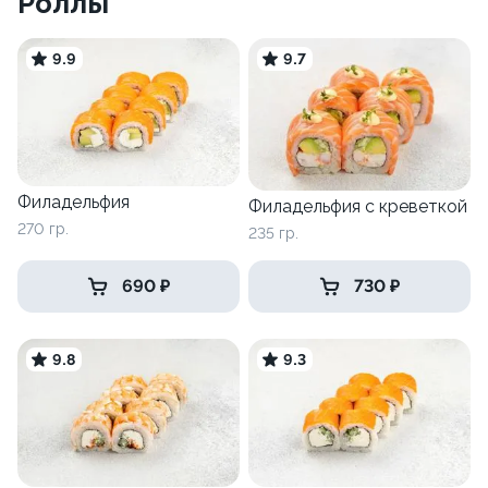
Роллы
9.9
9.7
Филадельфия
Филадельфия с креветкой
270 гр.
235 гр.
690 ₽
730 ₽
9.8
9.3