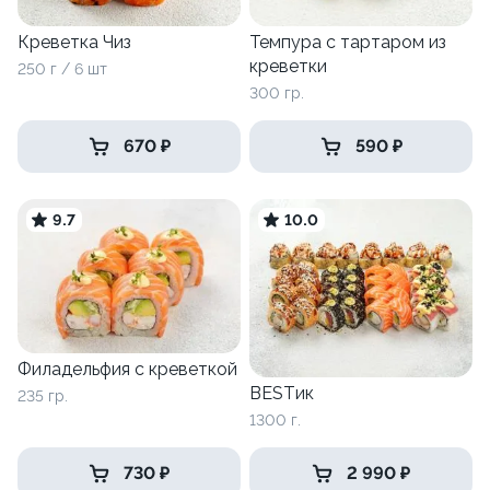
Креветка Чиз
Темпура с тартаром из
креветки
250 г / 6 шт
300 гр.
670 ₽
590 ₽
9.7
10.0
Филадельфия с креветкой
BESTик
235 гр.
1300 г.
730 ₽
2 990 ₽