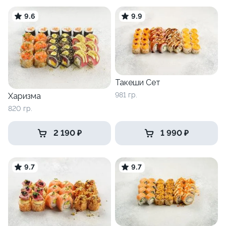
9.6
9.9
Такеши Сет
981 гр.
Харизма
820 гр.
2 190 ₽
1 990 ₽
9.7
9.7