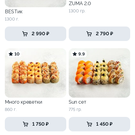
ZUMA 2.0
1300 гр.
BESTик
1300 г.
2 990 ₽
2 790 ₽
10
9.9
Много креветки
Sun сет
860 г.
775 гр.
1 750 ₽
1 450 ₽