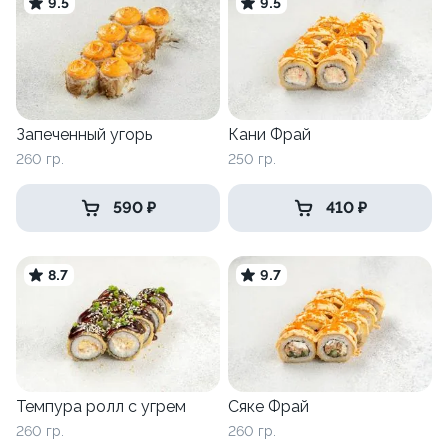
9.5
9.5
Запеченный угорь
Кани Фрай
260 гр.
250 гр.
590 ₽
410 ₽
8.7
9.7
Темпура ролл с угрем
Сяке Фрай
260 гр.
260 гр.